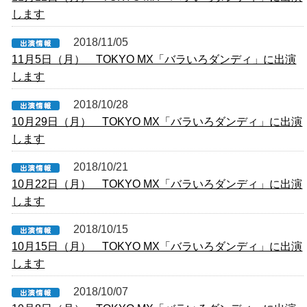
します
2018/11/05
11月5日（月） TOKYO MX「バラいろダンディ」に出演
します
2018/10/28
10月29日（月） TOKYO MX「バラいろダンディ」に出演
します
2018/10/21
10月22日（月） TOKYO MX「バラいろダンディ」に出演
します
2018/10/15
10月15日（月） TOKYO MX「バラいろダンディ」に出演
します
2018/10/07