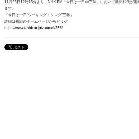
11月23日12時15分より、NHK-FM「今日は一日○○三昧」において勝間和代が
ます。
「今日は一日“ワーキング・ソング”三昧」
詳細は番組のホームページからどうぞ
https://www4.nhk.or.jp/zanmai/356/