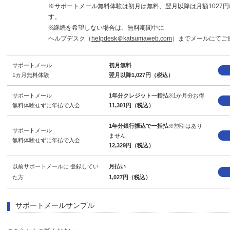
※サポートメール無料体験は初月は無料、翌月以降は月額1027
す。
※継続を希望しない場合は、無料期間中に
ヘルプデスク（
helpdesk＠katsumaweb.com
）までメールにてご
サポートメール
初月無料
1カ月無料体験
翌月以降1,027円（税込）
サポートメール
1年分クレジット一括払
※1か月分お得
無料体験せずに年払で入会
11,301円（税込）
1年分銀行振込で一括払
※割引はあり
サポートメール
ません
無料体験せずに年払で入会
12,329円（税込）
以前サポートメールに 登録してい
月払い
た方
1,027円（税込）
サポートメールサンプル