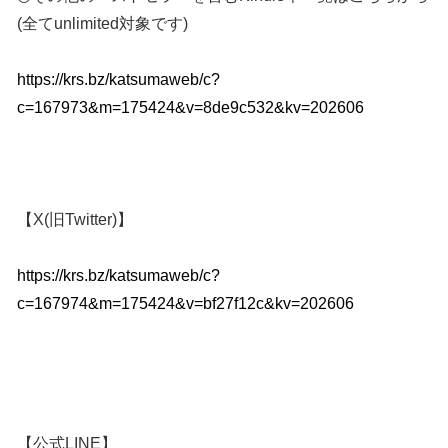
(全てunlimited対象です)
https://krs.bz/katsumaweb/c?
c=167973&m=175424&v=8de9c532&kv=202606
【X(旧Twitter)】
https://krs.bz/katsumaweb/c?
c=167974&m=175424&v=bf27f12c&kv=202606
【公式LINE】