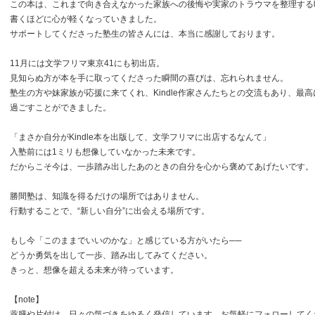
この本は、これまで向き合えなかった家族への後悔や実家のトラウマを整理する
書くほどに心が軽くなっていきました。
サポートしてくださった塾生の皆さんには、本当に感謝しております。
11月には文学フリマ東京41にも初出店。
見知らぬ方が本を手に取ってくださった瞬間の喜びは、忘れられません。
塾生の方や妹家族が応援に来てくれ、Kindle作家さんたちとの交流もあり、最
過ごすことができました。
「まさか自分がKindle本を出版して、文学フリマに出店するなんて」
入塾前には1ミリも想像していなかった未来です。
だからこそ今は、一歩踏み出したあのときの自分を心から褒めてあげたいです。
勝間塾は、知識を得るだけの場所ではありません。
行動することで、“新しい自分”に出会える場所です。
もし今「このままでいいのかな」と感じている方がいたら──
どうか勇気を出して一歩、踏み出してみてください。
きっと、想像を超える未来が待っています。
【note】
薬膳や片付け、日々の気づきをゆるく発信しています。お気軽にフォローしてく