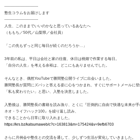
---------------------------
塾生コラムをお届けします
---------------------------
人生、このままでいいのかなと思っているあなたへ
（ももち／50代／山梨県／会社員）
「この先もずっと同じ毎日が続くのだろうか…」
3年前の私は、平日は会社と家の往復、休日は桃畑で作業する毎日。
「自分の人生」を考える余裕は、どこにもありませんでした。
そんなとき、偶然YouTubeで勝間塾公開ライブに出会いました。
勝間塾長が質問にズバッと答える姿に心をつかまれ、すぐにサポートメールに登
「私も変わりたい」と思い、入塾を決意しました。
入塾後は、勝間塾長の書籍を読み漁り、とくに『圧倒的に自由で快適な未来が手に
ネオ・ライフハック100』を繰り返し読み、
できることから日常に取り入れました。
https://krs.bz/katsumaweb/c?c=163813&m=175424&v=9efb6703
さらに月例会や塾生との交流を通して、少しずつ生活が変化していきました。