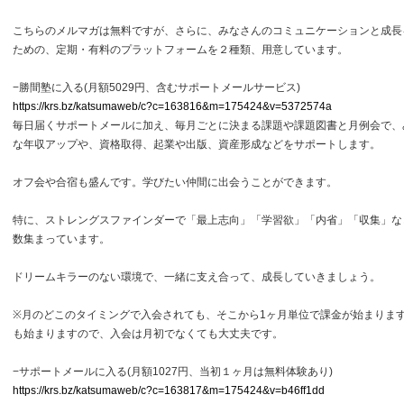
こちらのメルマガは無料ですが、さらに、みなさんのコミュニケーションと成長
ための、定期・有料のプラットフォームを２種類、用意しています。
−勝間塾に入る(月額5029円、含むサポートメールサービス)
https://krs.bz/katsumaweb/c?c=163816&m=175424&v=5372574a
毎日届くサポートメールに加え、毎月ごとに決まる課題や課題図書と月例会で、
な年収アップや、資格取得、起業や出版、資産形成などをサポートします。
オフ会や合宿も盛んです。学びたい仲間に出会うことができます。
特に、ストレングスファインダーで「最上志向」「学習欲」「内省」「収集」な
数集まっています。
ドリームキラーのない環境で、一緒に支え合って、成長していきましょう。
※月のどこのタイミングで入会されても、そこから1ヶ月単位で課金が始まりま
も始まりますので、入会は月初でなくても大丈夫です。
−サポートメールに入る(月額1027円、当初１ヶ月は無料体験あり)
https://krs.bz/katsumaweb/c?c=163817&m=175424&v=b46ff1dd