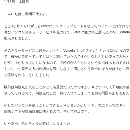
1月8日 木曜日
こんにちは、勝間和代です。
ここ3ヶ月くらいずっとPixelのデスクトップモードを使ってパソコンは片付け
再びパソコンのキラーサービスを見つけて、Pixelの能力を上回ったので、Wind
復活させました。
そのキラーサービスは何かというと、VoiceIn（ボイスイン）というChromeの
て、確かに昔使っていてしばらく忘れていたのですが、久しぶりに使ってみたと
が立ち上がりっぱなしになるので、句読点が入らないという欠点はあるのですけ
もいちいち音声入力の途切れを気にしなくて済むという利点のほうがはるかに勝
で原稿を作ることにしました。
以前は句読点が入ることがとても重要だったのですが、今はすべて人工知能が後
やってくれるので、句読点なしに一気に入れてしまっても何の問題もありません
そしてパソコンを使うことができると何が良いかというと、私にとってのキラー
親指シフトが自由自在に使えるので、それで満点です。
いや本当、色いろと良い時代になりました。