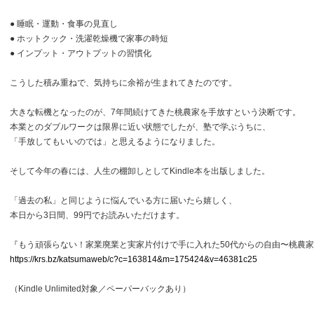
● 睡眠・運動・食事の見直し
● ホットクック・洗濯乾燥機で家事の時短
● インプット・アウトプットの習慣化
こうした積み重ねで、気持ちに余裕が生まれてきたのです。
大きな転機となったのが、7年間続けてきた桃農家を手放すという決断です。
本業とのダブルワークは限界に近い状態でしたが、塾で学ぶうちに、
「手放してもいいのでは」と思えるようになりました。
そして今年の春には、人生の棚卸しとしてKindle本を出版しました。
「過去の私」と同じように悩んでいる方に届いたら嬉しく、
本日から3日間、99円でお読みいただけます。
『もう頑張らない！家業廃業と実家片付けで手に入れた50代からの自由〜桃農
https://krs.bz/katsumaweb/c?c=163814&m=175424&v=46381c25
（Kindle Unlimited対象／ペーパーバックあり）