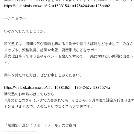
https://krs.bz/katsumaweb/c?c=163815&m=175424&v=a125bab2
---ここまで---
いかがでしたでしょうか。
勝間塾では、勝間和代が講師を務める月例会や毎月の課題などを通して、みなさ
アップや、資格取得、起業や出版、資産形成などをサポート。
男女比は半々でオフ会やイベントも盛んですので、一緒に学びたい仲間に出会う
す。
興味を持たれた方は、ぜひお申しこみください。
https://krs.bz/katsumaweb/c?c=163816&m=175424&v=5372574a
勝間塾のお申込みはこちらから
※月のどこのタイミングで入会されても、そこから1ヶ月単位で課金が始まりま
も始まりますので、入会は月初でなくても大丈夫です。
---------------------------
「勝間塾」及び「サポートメール」のご案内
---------------------------