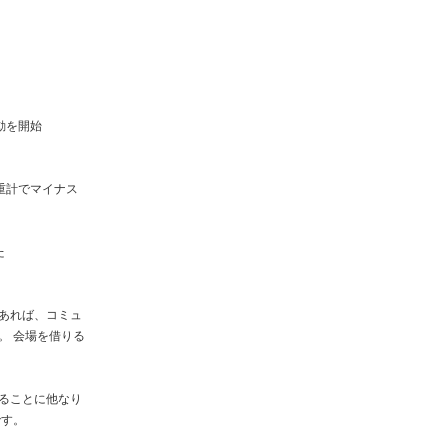
動を開始
重計でマイナス
れた
あれば、コミュ
。 会場を借りる
ることに他なり
です。