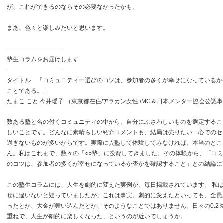
が、これができるのならその必要なかったかも。
まあ、色々と楽しみたいと思います。
---------------------------
塾生コラムをお届けします
---------------------------
タイトル 「コミュニティー選びのコツは、参加者の多くが幸せになっているか
ことである。」
たまこ こと 今井瑶子 （東京都在住/アラカン女性 /MC＆日本メンター協会公認
数ある塾と名の付くコミュニティの中から、自分にふさわしいものを選定するこ
しいことです。どんなに素晴らしい紹介コメントも、結局は売りたい一心でのセ
過ぎないものが多いからです。実際に入塾して体験してみなければ、本当のとこ
ん。私はこれまで、数々の「○○塾」に投資してきました。その体験から、「コ
のコツは、参加者の多くが幸せになっているか否かを確認すること」との結論に
この塾生コラムには、人生を劇的に変えた実例が、毎日掲載されています。 私
せに違いないと疑っていましたが、これは事実。劇的に変えたといっても、全員
ったとか、大金が舞い込んだとか、そのようなことではありません。日々の0.2
重ねで、人生が劇的に楽しくなった、というのが近いでしょうか。