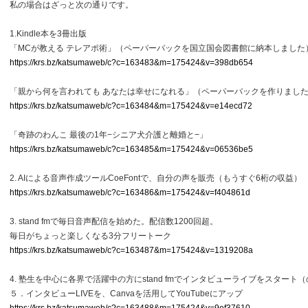
私の場合はざっと次の通りです。
1.Kindle本を3冊出版
「MCが教える テレアポ術」（ペーパーバックを国立国会図書館に納本しました
https://krs.bz/katsumaweb/c?c=163483&m=175424&v=398db654
「親から何を言われても あなたは幸せになれる」（ペーパーバックを作りまし
https://krs.bz/katsumaweb/c?c=163484&m=175424&v=e14ecd72
「奇跡のわんこ 最後の1年−シニア犬介護と離婚と−」
https://krs.bz/katsumaweb/c?c=163485&m=175424&v=06536be5
2. AIによる音声作成ツールCoeFontで、自分の声を販売（もうすぐ6桁の収益）
https://krs.bz/katsumaweb/c?c=163486&m=175424&v=f404861d
3. stand fmで毎日音声配信を始めた。配信数1200回超。
毎日がちょっと楽しくなる3分フリートーク
https://krs.bz/katsumaweb/c?c=163487&m=175424&v=1319208a
4. 塾生を中心に各界で活躍中の方にstand fmでインタビューライブをスタート（
５．インタビューLIVEを、Canvaを活用してYouTubeにアップ