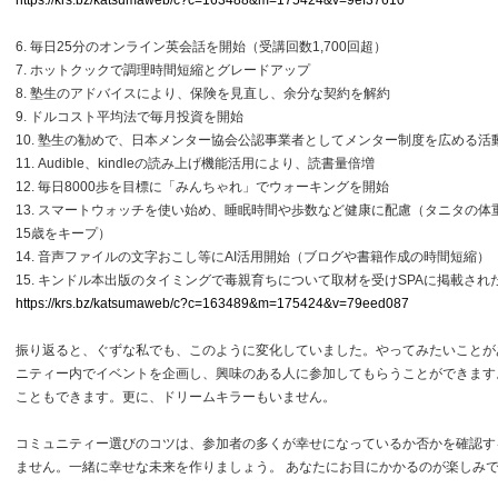
https://krs.bz/katsumaweb/c?c=163488&m=175424&v=9ef37610
6. 毎日25分のオンライン英会話を開始（受講回数1,700回超）
7. ホットクックで調理時間短縮とグレードアップ
8. 塾生のアドバイスにより、保険を見直し、余分な契約を解約
9. ドルコスト平均法で毎月投資を開始
10. 塾生の勧めで、日本メンター協会公認事業者としてメンター制度を広める活
11. Audible、kindleの読み上げ機能活用により、読書量倍増
12. 毎日8000歩を目標に「みんちゃれ」でウォーキングを開始
13. スマートウォッチを使い始め、睡眠時間や歩数など健康に配慮（タニタの体
15歳をキープ）
14. 音声ファイルの文字おこし等にAI活用開始（ブログや書籍作成の時間短縮）
15. キンドル本出版のタイミングで毒親育ちについて取材を受けSPAに掲載さ
https://krs.bz/katsumaweb/c?c=163489&m=175424&v=79eed087
振り返ると、ぐずな私でも、このように変化していました。やってみたいことが
ニティー内でイベントを企画し、興味のある人に参加してもらうことができます
こともできます。更に、ドリームキラーもいません。
コミュニティー選びのコツは、参加者の多くが幸せになっているか否かを確認す
ません。一緒に幸せな未来を作りましょう。 あなたにお目にかかるのが楽しみ