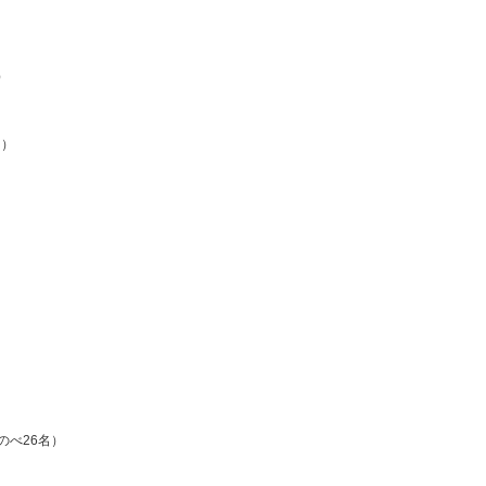
）
た）
のべ26名）