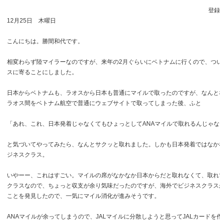
登録日
12月25日 木曜日
こんにちは。勝間和代です。
相変わらず陸マイラーなのですが、来年の2月ぐらいにベトナムに行くので、つ
スに寄ることにしました。
日本からベトナムも、ラオスから日本も普通にマイルで取ったのですが、なんと
ラオス間をベトナム航空で普通にウェブサイトで取ってしまった後、ふと
「あれ、これ、日本発着じゃなくてもひょっとしてANAマイルで取れるんじゃ
と気づいてやってみたら、なんとサクッと取れました。しかも日本発着ではなか
ジネスクラス。
いやーー、これはすごい。マイルの席がなかなか日本からだと取れなくて、取れ
クラスなので、ちょっと収支が余り気味だったのですが、海外でビジネスクラス
ことを発見したので、一気にマイル消化が進みそうです。
ANAマイルが余ってしまうので、JALマイルに分散しようと思ってJALカードを