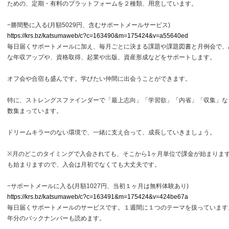
ための、定期・有料のプラットフォームを２種類、用意しています。
−勝間塾に入る(月額5029円、含むサポートメールサービス)
https://krs.bz/katsumaweb/c?c=163490&m=175424&v=a55640ed
毎日届くサポートメールに加え、毎月ごとに決まる課題や課題図書と月例会で、
な年収アップや、資格取得、起業や出版、資産形成などをサポートします。
オフ会や合宿も盛んです。学びたい仲間に出会うことができます。
特に、ストレングスファインダーで「最上志向」「学習欲」「内省」「収集」な
数集まっています。
ドリームキラーのない環境で、一緒に支え合って、成長していきましょう。
※月のどこのタイミングで入会されても、そこから1ヶ月単位で課金が始まりま
も始まりますので、入会は月初でなくても大丈夫です。
−サポートメールに入る(月額1027円、当初１ヶ月は無料体験あり)
https://krs.bz/katsumaweb/c?c=163491&m=175424&v=424be67a
毎日届くサポートメールのサービスです。１週間に１つのテーマを扱っています
年分のバックナンバーも読めます。