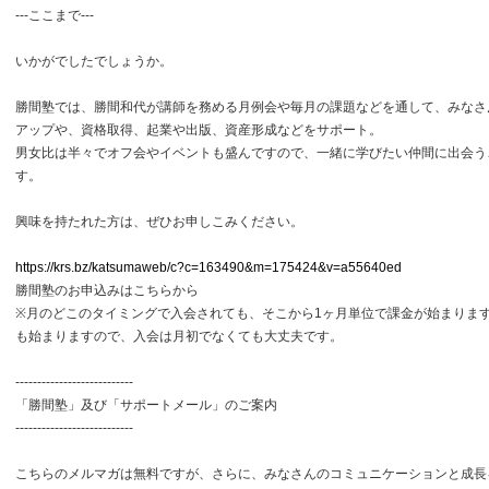
---ここまで---
いかがでしたでしょうか。
勝間塾では、勝間和代が講師を務める月例会や毎月の課題などを通して、みなさ
アップや、資格取得、起業や出版、資産形成などをサポート。
男女比は半々でオフ会やイベントも盛んですので、一緒に学びたい仲間に出会う
す。
興味を持たれた方は、ぜひお申しこみください。
https://krs.bz/katsumaweb/c?c=163490&m=175424&v=a55640ed
勝間塾のお申込みはこちらから
※月のどこのタイミングで入会されても、そこから1ヶ月単位で課金が始まりま
も始まりますので、入会は月初でなくても大丈夫です。
---------------------------
「勝間塾」及び「サポートメール」のご案内
---------------------------
こちらのメルマガは無料ですが、さらに、みなさんのコミュニケーションと成長