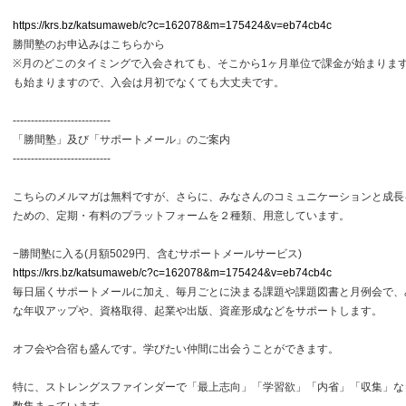
https://krs.bz/katsumaweb/c?c=162078&m=175424&v=eb74cb4c
勝間塾のお申込みはこちらから
※月のどこのタイミングで入会されても、そこから1ヶ月単位で課金が始まりま
も始まりますので、入会は月初でなくても大丈夫です。
---------------------------
「勝間塾」及び「サポートメール」のご案内
---------------------------
こちらのメルマガは無料ですが、さらに、みなさんのコミュニケーションと成長
ための、定期・有料のプラットフォームを２種類、用意しています。
−勝間塾に入る(月額5029円、含むサポートメールサービス)
https://krs.bz/katsumaweb/c?c=162078&m=175424&v=eb74cb4c
毎日届くサポートメールに加え、毎月ごとに決まる課題や課題図書と月例会で、
な年収アップや、資格取得、起業や出版、資産形成などをサポートします。
オフ会や合宿も盛んです。学びたい仲間に出会うことができます。
特に、ストレングスファインダーで「最上志向」「学習欲」「内省」「収集」な