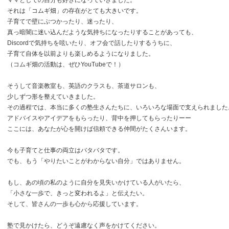
ママとしての自分も好きになっていきました。
それは「コムギ畑」の存在がとても大きいです。
子育てで壁にぶつかったり、迷ったり、
真っ暗闇に迷い込んだような気持ちになったりすることがあっても、
Discordで気持ちを呟いたり、オフ会で話したりするうちに、
子育て自体を以前よりも楽しめるようになりました。
（コムギ畑の活動は、ぜひYouTubeで！）
そうして音楽教室も、英語のクラスも、茶道サロンも、
少しずつ形を整えていきました。
その過程では、本当に多くの塾生さんたちに、いろいろな場面で支えられました
アドバイスやアイデアをもらったり、背中を押してもらったりーー
ここには、あなたが心を開けば信頼できる仲間がたくさんいます。
今も子育てと仕事の両立はバタバタです。
でも、もう「やりたいことがわからない自分」ではありません。
もし、あの頃の私のように自分を見失いかけている人がいたら、
「小さな一歩で、きっと変われるよ」と伝えたい。
そして、皆さんの一歩も心から応援しています。
塾で見かけたら、どうぞ遠慮なく声をかけてください。