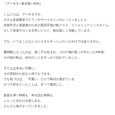
（アーモモ / 東京都 / 40代）
こんにちは、アーモモです。
小さな音楽教室でピアノやヴァイオリンのレッスンをしたり、
未就学児と保護者のための英語手遊び歌クラス「リトルミュージックタイム」、
そして茶道サロンを主宰したりと、毎日楽しく活動しています。
でも、いつもこんなふうにエネルギッシュだったわけではありません。
勝間塾に入ったのは、第二子が生まれ、コロナ禍の真っ只中だった4年前。
その頃の私は、自分のことをすっかり忘れていました。
子どもは本当に可愛い。
その笑顔のためなら何でもできる。
でも気づけば、「可愛い」だけで毎日が過ぎていき、
かつて好きだったことは、すべて後回しに。
楽器を弾く時間も、本を読む時間も、
ふらっと出かける楽しみも、
どんどん遠ざかっていきました。