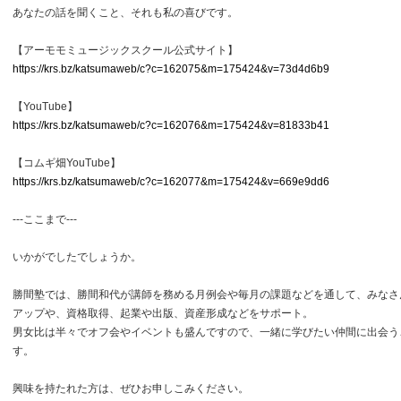
あなたの話を聞くこと、それも私の喜びです。
【アーモモミュージックスクール公式サイト】
https://krs.bz/katsumaweb/c?c=162075&m=175424&v=73d4d6b9
【YouTube】
https://krs.bz/katsumaweb/c?c=162076&m=175424&v=81833b41
【コムギ畑YouTube】
https://krs.bz/katsumaweb/c?c=162077&m=175424&v=669e9dd6
---ここまで---
いかがでしたでしょうか。
勝間塾では、勝間和代が講師を務める月例会や毎月の課題などを通して、みなさ
アップや、資格取得、起業や出版、資産形成などをサポート。
男女比は半々でオフ会やイベントも盛んですので、一緒に学びたい仲間に出会う
す。
興味を持たれた方は、ぜひお申しこみください。