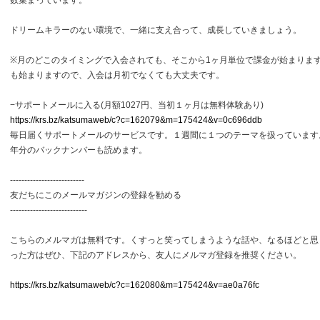
数集まっています。
ドリームキラーのない環境で、一緒に支え合って、成長していきましょう。
※月のどこのタイミングで入会されても、そこから1ヶ月単位で課金が始まりま
も始まりますので、入会は月初でなくても大丈夫です。
−サポートメールに入る(月額1027円、当初１ヶ月は無料体験あり)
https://krs.bz/katsumaweb/c?c=162079&m=175424&v=0c696ddb
毎日届くサポートメールのサービスです。１週間に１つのテーマを扱っています
年分のバックナンバーも読めます。
--------------------------
友だちにこのメールマガジンの登録を勧める
---------------------------
こちらのメルマガは無料です。くすっと笑ってしまうような話や、なるほどと思
った方はぜひ、下記のアドレスから、友人にメルマガ登録を推奨ください。
https://krs.bz/katsumaweb/c?c=162080&m=175424&v=ae0a76fc