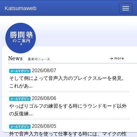
Katsumaweb
Togg
navig
2026/08/07
そして例によって音声入力のブレイクスルーを発見。
これがあ...
2026/08/06
やっぱりゴルフの練習をする時にラウンドモード以外
の反復練...
2026/08/05
外で音声入力を使って仕事をする時には、マイクの性